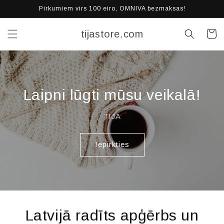
Pāriet
Pirkumiem virs 100 eiro, OMNIVA bezmaksas!
uz
saturu
tijastore.com
Grozs
Laipni lūgti mūsu veikalā!
TIJA
Iepirkties
Latvijā radīts apģērbs un