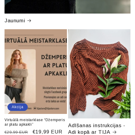
Jaunumi
Akcija
Virtuālā meistarklase “Džemperis
ar platu apkakli”
Adīšanas instrukcijas -
Parastā
Akcijas
€19,99 EUR
Adi kopā ar TIJA
€29,99 EUR