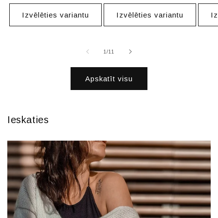
cena
Izvēlēties variantu
Izvēlēties variantu
Iz
no
1
/
11
Apskatīt visu
Ieskaties