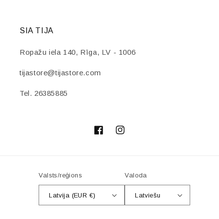
SIA TIJA
Ropažu iela 140, Rīga, LV - 1006
tijastore@tijastore.com
Tel. 26385885
Facebook
Instagram
Valsts/reģions
Valoda
Latvija (EUR €)
Latviešu
Maksājuma