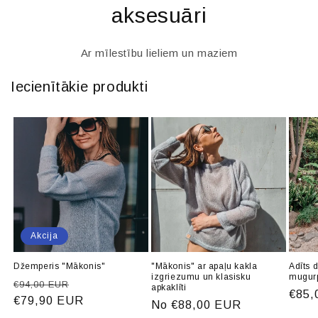
aksesuāri
Ar mīlestību lieliem un maziem
Iecienītākie produkti
Akcija
Džemperis "Mākonis"
"Mākonis" ar apaļu kakla
Adīts 
izgriezumu un klasisku
mugur
Parastā
Akcijas
€94,00 EUR
apkaklīti
Para
€85,
cena
€79,90 EUR
cena
Parastā
No €88,00 EUR
cena