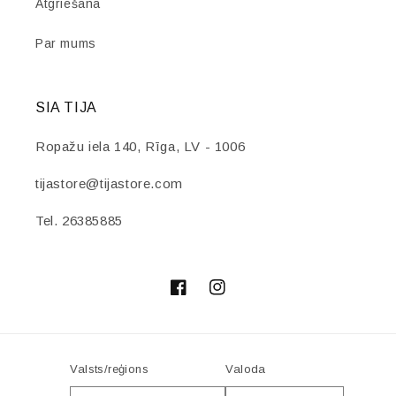
Atgriešana
Par mums
SIA TIJA
Ropažu iela 140, Rīga, LV - 1006
tijastore@tijastore.com
Tel. 26385885
Facebook
Instagram
Valsts/reģions
Valoda