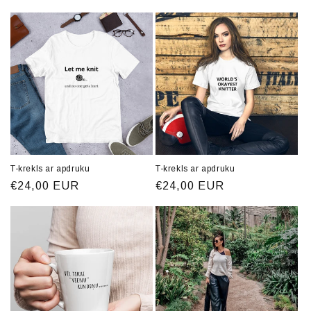
cena
cena
cena
T-krekls ar apdruku
T-krekls ar apdruku
Parastā
€24,00 EUR
Parastā
€24,00 EUR
cena
cena