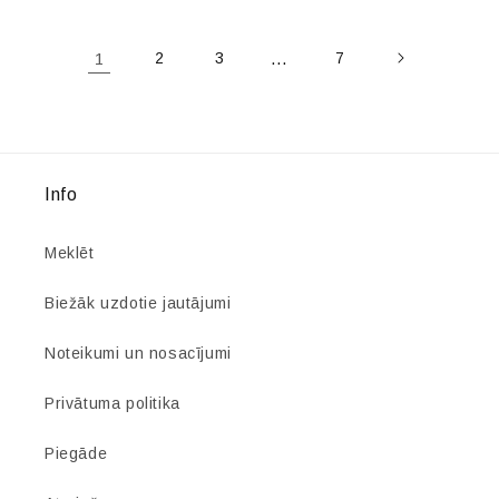
1
2
3
…
7
Info
Meklēt
Biežāk uzdotie jautājumi
Noteikumi un nosacījumi
Privātuma politika
Piegāde