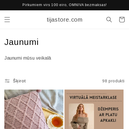
Pāriet
Pirkumiem virs 100 eiro, OMNIVA bezmaksas!
uz
saturu
tijastore.com
Grozs
K
Jaunumi
o
Jaunumi mūsu veikalā
l
e
Šķirot
98 produkti
k
c
i
j