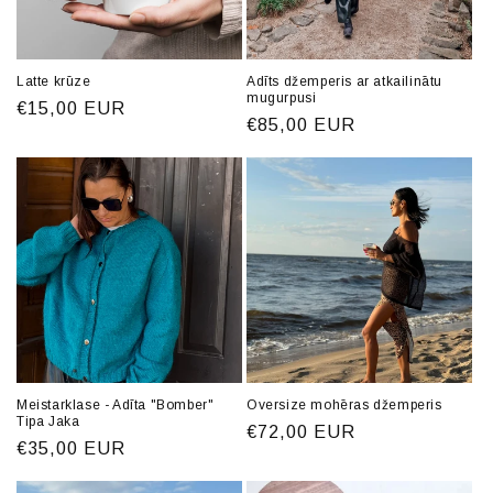
Latte krūze
Adīts džemperis ar atkailinātu
mugurpusi
Parastā
€15,00 EUR
Parastā
€85,00 EUR
cena
cena
Meistarklase - Adīta "Bomber"
Oversize mohēras džemperis
Tipa Jaka
Parastā
€72,00 EUR
Parastā
€35,00 EUR
cena
cena