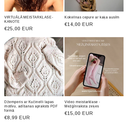
VIRTUĀLĀ MEISTARKLASE-
Kokvilnas cepure ar kaķa ausīm
KANOTE
Parastā
€14,00 EUR
Parastā
€25,00 EUR
cena
cena
Džemperis ar Kučinelli lapas
Video meistarklase -
motīvu, adīšanas apraksts PDF
Mežģīnraksta zeķes
formā
Parastā
€15,00 EUR
Parastā
€8,99 EUR
cena
cena