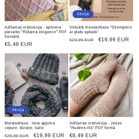
a
:
Akcija
Adīšanas instrukcija - spilvena
Virtuālā meistarklase “Džemperis
pārvalks "Rūtainā elegance" PDF
ar platu apkakli”
formātā
Parastā
Akcijas
€19,99 EUR
€29,99 EUR
Parastā
€5,49 EUR
cena
cena
cena
Akcija
Meistarklase - liela apjoma
Adīšanas instrukcija - zeķes
cepure, dūraiņi, šalle
"Rudens rīts" PDF formā
Parastā
Akcijas
€19,99 EUR
Parastā
€6,49 EUR
€25,00 EUR