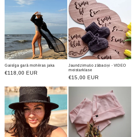
Gaisīga garā mohēras jaka
Jaundzimušo zābaciņi - VIDEO
meistarklase
Parastā
€118,00 EUR
Parastā
€15,00 EUR
cena
cena