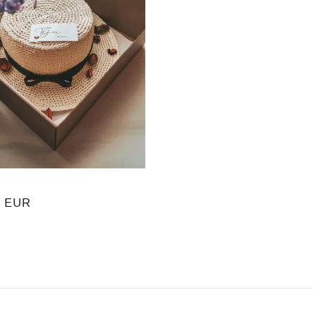
ā
0 EUR