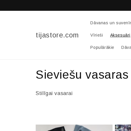
Pāriet
uz
saturu
Dāvanas un suvenīr
tijastore.com
Vīrieši
Aksesuāri
Populārākie
Dāva
K
Sieviešu vasaras
o
Stilīgai vasarai
l
e