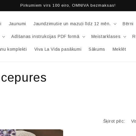
Pirkumiem virs 100 eiro, OMNIVA bezmaksas!
i
Jaunumi
Jaundzimušie un mazuļi līdz 12 mēn.
Bērni
Adīšanas instrukcijas PDF formā
Meistarklases
R
nu komplekti
Viva La Vida pasākumi
Sākums
Meklēt
 cepures
Šķirot pēc: