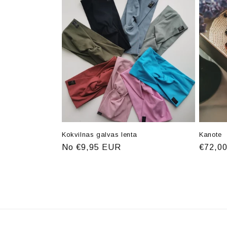
k
c
i
j
a
:
Kokvilnas galvas lenta
Kanote
Parastā
No €9,95 EUR
Parast
€72,0
cena
cena