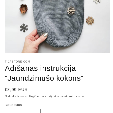
Atvērt
multividi
1
TIJASTORE.COM
modālā
Adīšanas instrukcija
režīmā
"Jaundzimušo kokons"
Parastā
€3,99 EUR
cena
Nodoklis iekļauts. Piegāde tiks aprēķināta pabeidzot pirkumu
Daudzums