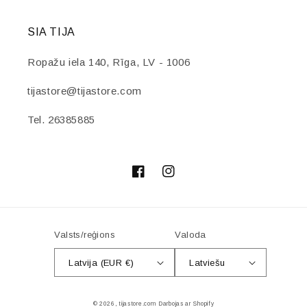
SIA TIJA
Ropažu iela 140, Rīga, LV - 1006
tijastore@tijastore.com
Tel. 26385885
Facebook
Instagram
Valsts/reģions
Valoda
Latvija (EUR €)
Latviešu
Maksājuma
© 2026,
tijastore.com
Darbojas ar Shopify