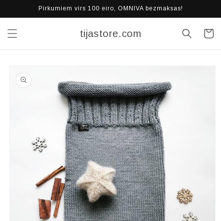
Pāriet
Pirkumiem virs 100 eiro, OMNIVA bezmaksas!
uz
saturu
tijastore.com
Grozs
Pāriet uz
produkta
informāciju