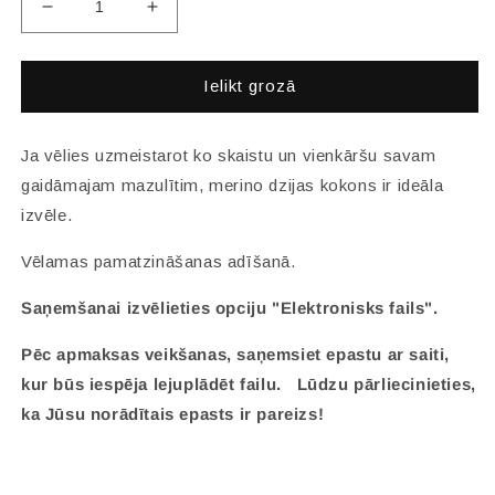
Samazināt
Palielināt
skaitu
skaitu
par
par
Adīšanas
Adīšanas
Ielikt grozā
instrukcija
instrukcija
&quot;Jaundzimušo
&quot;Jaundzimušo
kokons&quot;
kokons&quot;
Ja vēlies uzmeistarot ko skaistu un vienkāršu savam
gaidāmajam mazulītim, merino dzijas kokons ir ideāla
izvēle.
Vēlamas pamatzināšanas adīšanā.
Saņemšanai izvēlieties opciju "Elektronisks fails".
Pēc apmaksas veikšanas, saņemsiet epastu ar saiti,
kur būs iespēja lejuplādēt failu. Lūdzu pārliecinieties,
ka Jūsu norādītais epasts ir pareizs!