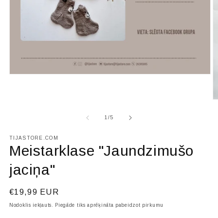
Atvērt
multividi
1
modālā
At
režīmā
mu
2
no
1
/
5
m
r
TIJASTORE.COM
Meistarklase "Jaundzimušo
jaciņa"
Parastā
€19,99 EUR
cena
Nodoklis iekļauts. Piegāde tiks aprēķināta pabeidzot pirkumu