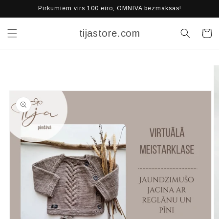
Pāriet
Pirkumiem virs 100 eiro, OMNIVA bezmaksas!
uz
saturu
tijastore.com
Grozs
Pāriet uz
produkta
informāciju