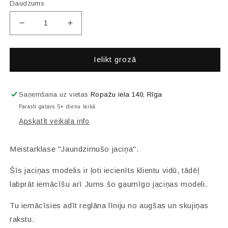
Daudzums
Samazināt
Palielināt
skaitu
skaitu
par
par
Meistarklase
Meistarklase
Ielikt grozā
&quot;Jaundzimušo
&quot;Jaundzimušo
jaciņa&quot;
jaciņa&quot;
Saņemšana uz vietas
Ropažu iela 140, Rīga
Parasti gatavs 5+ dienu laikā
Apskatīt veikala info
Meistarklase "Jaundzimušo jaciņa".
Šīs jaciņas modelis ir ļoti iecienīts klientu vidū, tādēļ
labprāt iemācīšu arī Jums šo gaumīgo jaciņas modeli.
Tu iemācīsies adīt reglāna līniju no augšas un skujiņas
rakstu.