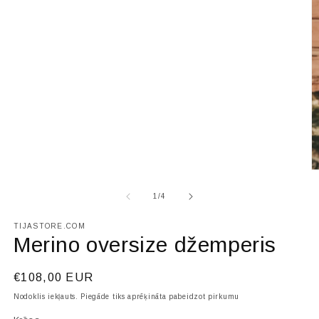
modālā
režīmā
At
mu
2
no
1
/
4
m
r
TIJASTORE.COM
Merino oversize džemperis
Parastā
€108,00 EUR
cena
Nodoklis iekļauts. Piegāde tiks aprēķināta pabeidzot pirkumu