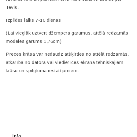
Tevis.
Izpildes laiks 7-10 dienas
(Lai vieglāk uztvert džempera garumus, attēlā redzamās
modeles garums 1,76cm)
Preces krāsa var nedaudz atšķirties no attēlā redzamās,
atkarībā no datora vai viedierīces ekrāna tehniskajiem
krāsu un spilgtuma iestatījumiem.
Info