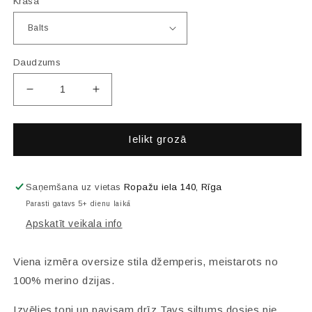
Krāsa
Daudzums
Samazināt
Palielināt
skaitu
skaitu
par
par
Merino
Merino
Ielikt grozā
oversize
oversize
džemperis
džemperis
Saņemšana uz vietas
Ropažu iela 140, Rīga
Parasti gatavs 5+ dienu laikā
Apskatīt veikala info
Viena izmēra oversize stila džemperis, meistarots no
100% merino dzijas.
Izvēlies toni un pavisam drīz Tavs siltums dosies pie