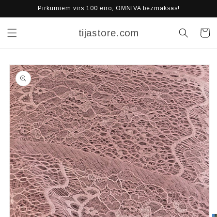
Pāriet
Pirkumiem virs 100 eiro, OMNIVA bezmaksas!
uz
saturu
tijastore.com
Grozs
Pāriet uz
produkta
informāciju