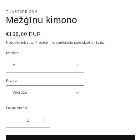
modālā
režīmā
TIJASTORE.COM
Mežģīņu kimono
Parastā
€108,00 EUR
cena
Nodoklis iekļauts. Piegāde tiks aprēķināta pabeidzot pirkumu
Izmērs
Krāsa
Daudzums
Samazināt
Palielināt
skaitu
skaitu
par
par