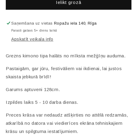
Mežģīņu
Mežģīņu
Ielikt grozā
kimono
kimono
Saņemšana uz vietas
Ropažu iela 140, Rīga
Parasti gatavs 5+ dienu laikā
Apskatīt veikala info
Grezns kimono tipa halāts no mīksta mežģīņu auduma.
Pastaigām, gar jūru, festivāliem vai ikdienai, lai justos
skaista jebkurā brīdī!
Garums aptuveni 128cm.
Izpildes laiks 5 - 10 darba dienas.
Preces krāsa var nedaudz atšķirties no attēlā redzamās,
atkarībā no datora vai viedierīces ekrāna tehniskajiem
krāsu un spilgtuma iestatījumiem.