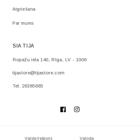
Atgriešana
Par mums
SIA TIJA
Ropažu iela 140, Rīga, LV - 1006
tijastore@tijastore.com
Tel. 26385885
Facebook
Instagram
Valsts/reģions
Valoda